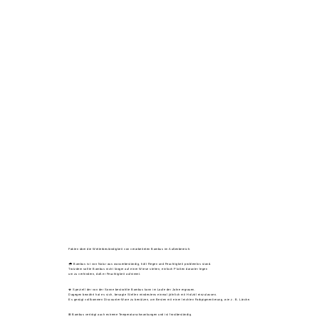
Fakten über die Wetterbeständigkeit von verarbeiteten Bambus im Außenbereich:
🌧️ Bambus ist von Natur aus wasserbeständig, hält Regen und Feuchtigkeit problemlos stand.
Trotzdem sollte Bambus nicht länger auf einer Wiese stehen, einfach Platten darunter legen
um zu verhindern, daß er Feuchtigkeit aufnimmt.
☀️ Speziell der von der Sonne bestrahlte Bambus kann im Laufe der Jahre ergrauen.
Dagegen bewährt hat es sich, besagte Stellen mindestens einmal jährlich mit Holzöl einzulassen.
Es genügt vollkommen Discounter-Ware zu benützen, am Besten mit einer leichten Farbpigmentierung, wie z. B. Lärche.
❄️ Bambus verträgt auch extreme Temperaturschwankungen und ist frostbeständig.