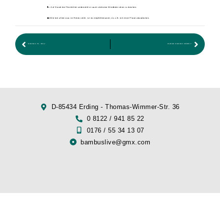
🌬️ Auf Grund der Flexibilität widersteht er auch stärksten Windböen ohne zu brechen.
🏡 Wie bei allem was im Freien steht, ist es empfehlenswert, es z.B. mit einer Plane abzudecken.
BAMBUS VS. HOLZ
WARUM BAMBUS MÖBEL?
D-85434 Erding - Thomas-Wimmer-Str. 36
0 8122 / 941 85 22
0176 / 55 34 13 07
bambuslive@gmx.com