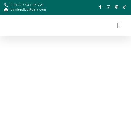
0 8122 / 941 85 22
bambuslive@gmx.com